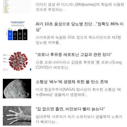
이미지 생성 AI 미드저니(Midjourney)의 학습에 사용된
것으로 추정되는..
AI가 10초 음성으로 당뇨병 진단…”정확도 86% 이
상”
스마트폰에 녹음된 10초 정도의 목소리만으로 제2형
당뇨병 여부를..
“코로나 후유증 세로토닌 고갈과 관련 있다”
신종 코로나바이러스 감염증 후유증 '롱 코로나'(Long
COVID)가 세로토닌..
소행성 ‘베누’에 생명체 위한 물·탄소 존재
미국 항공우주국(NASA) 탐사선이 회수한 소행성 ‘베
누(Bennu)’ 샘플에서 생명체에..
“집 없으면 흡연, 비만보다 빨리 늙는다”
임대주택 거주자가 자가 소유자보다 생물학적 노화가
더 빠르다는..