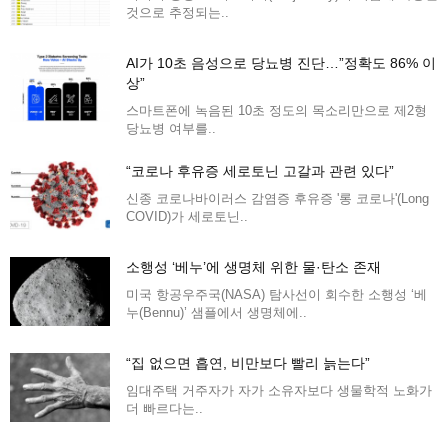
것으로 추정되는..
AI가 10초 음성으로 당뇨병 진단…”정확도 86% 이
상”
스마트폰에 녹음된 10초 정도의 목소리만으로 제2형
당뇨병 여부를..
“코로나 후유증 세로토닌 고갈과 관련 있다”
신종 코로나바이러스 감염증 후유증 '롱 코로나'(Long
COVID)가 세로토닌..
소행성 ‘베누’에 생명체 위한 물·탄소 존재
미국 항공우주국(NASA) 탐사선이 회수한 소행성 ‘베
누(Bennu)’ 샘플에서 생명체에..
“집 없으면 흡연, 비만보다 빨리 늙는다”
임대주택 거주자가 자가 소유자보다 생물학적 노화가
더 빠르다는..