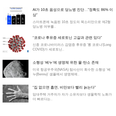
AI가 10초 음성으로 당뇨병 진단…”정확도 86% 이
상”
스마트폰에 녹음된 10초 정도의 목소리만으로 제2형
당뇨병 여부를..
“코로나 후유증 세로토닌 고갈과 관련 있다”
신종 코로나바이러스 감염증 후유증 '롱 코로나'(Long
COVID)가 세로토닌..
소행성 ‘베누’에 생명체 위한 물·탄소 존재
미국 항공우주국(NASA) 탐사선이 회수한 소행성 ‘베
누(Bennu)’ 샘플에서 생명체에..
“집 없으면 흡연, 비만보다 빨리 늙는다”
임대주택 거주자가 자가 소유자보다 생물학적 노화가
더 빠르다는..