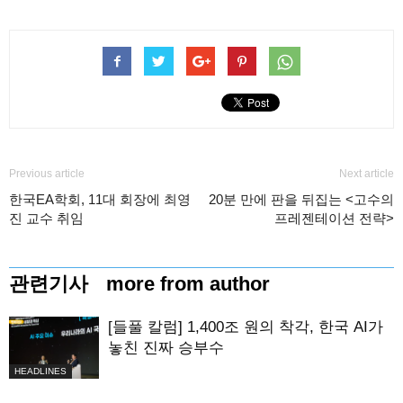
Previous article
Next article
한국EA학회, 11대 회장에 최영
20분 만에 판을 뒤집는 <고수의
진 교수 취임
프레젠테이션 전략>
관련기사
more from author
[들풀 칼럼] 1,400조 원의 착각, 한국 AI가
놓친 진짜 승부수
HEADLINES