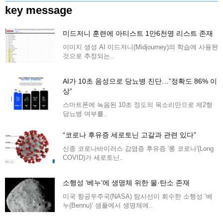
key message
미드저니 훈련에 아티스트 1만6천명 리스트 존재
이미지 생성 AI 미드저니(Midjourney)의 학습에 사용된
것으로 추정되는..
AI가 10초 음성으로 당뇨병 진단…”정확도 86% 이
상”
스마트폰에 녹음된 10초 정도의 목소리만으로 제2형
당뇨병 여부를..
“코로나 후유증 세로토닌 고갈과 관련 있다”
신종 코로나바이러스 감염증 후유증 '롱 코로나'(Long
COVID)가 세로토닌..
소행성 ‘베누’에 생명체 위한 물·탄소 존재
미국 항공우주국(NASA) 탐사선이 회수한 소행성 ‘베
누(Bennu)’ 샘플에서 생명체에..