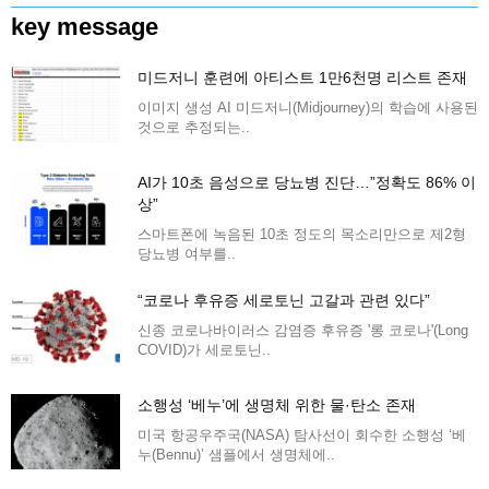
key message
미드저니 훈련에 아티스트 1만6천명 리스트 존재
이미지 생성 AI 미드저니(Midjourney)의 학습에 사용된
것으로 추정되는..
AI가 10초 음성으로 당뇨병 진단…”정확도 86% 이
상”
스마트폰에 녹음된 10초 정도의 목소리만으로 제2형
당뇨병 여부를..
“코로나 후유증 세로토닌 고갈과 관련 있다”
신종 코로나바이러스 감염증 후유증 '롱 코로나'(Long
COVID)가 세로토닌..
소행성 ‘베누’에 생명체 위한 물·탄소 존재
미국 항공우주국(NASA) 탐사선이 회수한 소행성 ‘베
누(Bennu)’ 샘플에서 생명체에..