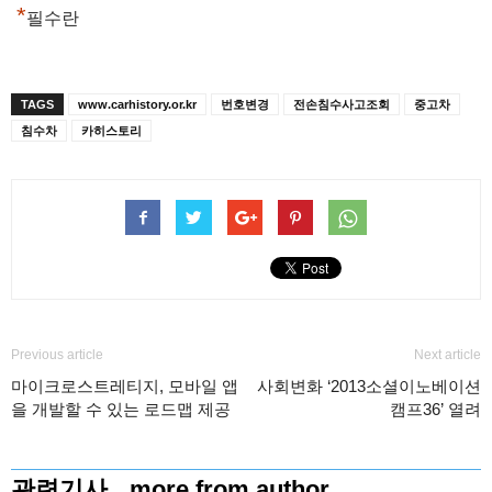
*
필수란
TAGS
www.carhistory.or.kr
번호변경
전손침수사고조회
중고차
침수차
카히스토리
Previous article
Next article
마이크로스트레티지, 모바일 앱
사회변화 ‘2013소셜이노베이션
을 개발할 수 있는 로드맵 제공
캠프36’ 열려
관련기사
more from author