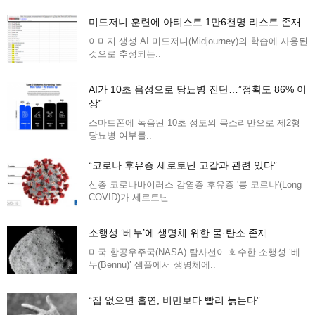
미드저니 훈련에 아티스트 1만6천명 리스트 존재
이미지 생성 AI 미드저니(Midjourney)의 학습에 사용된
것으로 추정되는..
AI가 10초 음성으로 당뇨병 진단…”정확도 86% 이
상”
스마트폰에 녹음된 10초 정도의 목소리만으로 제2형
당뇨병 여부를..
“코로나 후유증 세로토닌 고갈과 관련 있다”
신종 코로나바이러스 감염증 후유증 '롱 코로나'(Long
COVID)가 세로토닌..
소행성 ‘베누’에 생명체 위한 물·탄소 존재
미국 항공우주국(NASA) 탐사선이 회수한 소행성 ‘베
누(Bennu)’ 샘플에서 생명체에..
“집 없으면 흡연, 비만보다 빨리 늙는다”