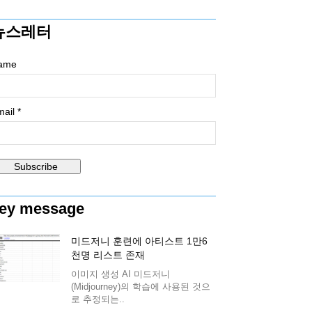
뉴스레터
ame
ail *
ey message
미드저니 훈련에 아티스트 1만6
천명 리스트 존재
이미지 생성 AI 미드저니
(Midjourney)의 학습에 사용된 것으
로 추정되는..