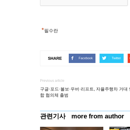
*
필수란
SHARE
Facebook
Twitter
Previous article
구글·포드·볼보·우버·리프트, 자율주행차 거대 
합 협의체 출범
관련기사
more from author