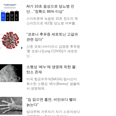
AI가 10초 음성으로 당뇨병 진
단…”정확도 86% 이상”
스마트폰에 녹음된 10초 정도의 목
소리만으로 제2형 당뇨병 여부를..
“코로나 후유증 세로토닌 고갈과
관련 있다”
신종 코로나바이러스 감염증 후유증
'롱 코로나'(Long COVID)가 세로토
닌..
소행성 ‘베누’에 생명체 위한 물·
탄소 존재
미국 항공우주국(NASA) 탐사선이
회수한 소행성 ‘베누(Bennu)’ 샘플에
서 생명체에..
“집 없으면 흡연, 비만보다 빨리
늙는다”
임대주택 거주자가 자가 소유자보다