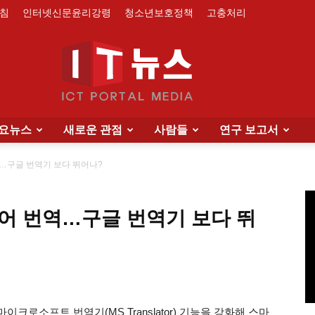
침
인터넷신문윤리강령
청소년보호정책
고충처리
요뉴스
새로운 관점
사람들
연구 보고서
IT
역…구글 번역기 보다 뛰어나?
단어 번역…구글 번역기 보다 뛰
News
로소프트 번역기(MS Translator) 기능을 강화해 스마