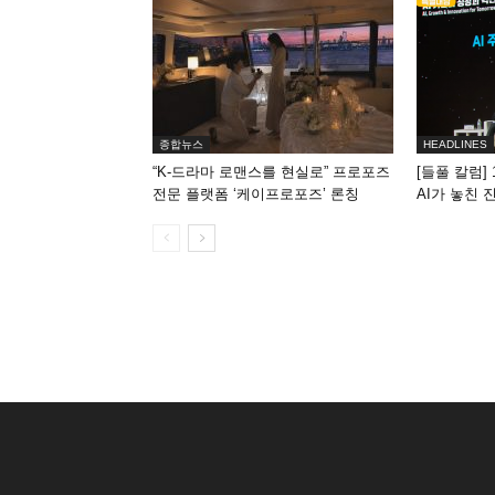
종합뉴스
HEADLINES
“K-드라마 로맨스를 현실로” 프로포즈
[들풀 칼럼] 
전문 플랫폼 ‘케이프로포즈’ 론칭
AI가 놓친 