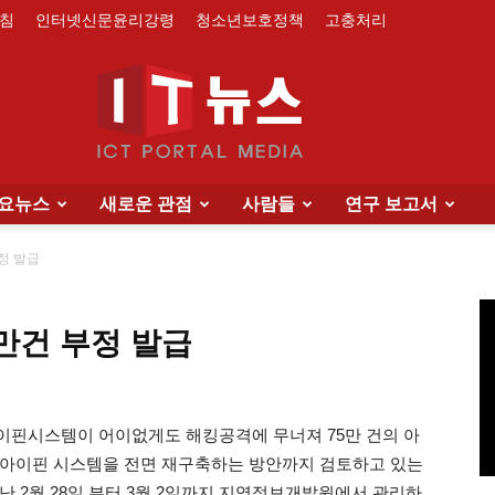
침
인터넷신문윤리강령
청소년보호정책
고충처리
요뉴스
새로운 관점
사람들
연구 보고서
IT
정 발급
만건 부정 발급
News
이핀시스템이 어이없게도 해킹공격에 무너져 75만 건의 아
 아이핀 시스템을 전면 재구축하는 방안까지 검토하고 있는
난 2월 28일 부터 3월 2일까지 지역정보개발원에서 관리하