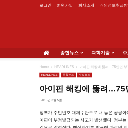
로그인
회원가입
회사소개
개인정보취급방
종합뉴스
과학기술
주
Home
HEADLINES
아이핀 해킹에 뚫려…75만건 부
HEADLINES
종합뉴스
주요뉴스
아이핀 해킹에 뚫려…75
2015년 3월 5일
정부가 주민번호 대체수단으로 내 놓은 공공아
이핀이 부정발급되는 사고가 발생했다. 정부는
것으로 알려졌다. 행정자치부 발표에 따르면 지