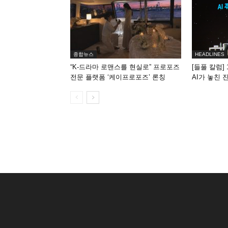
종합뉴스
HEADLINES
“K-드라마 로맨스를 현실로” 프로포즈
[들풀 칼럼] 
전문 플랫폼 ‘케이프로포즈’ 론칭
AI가 놓친 