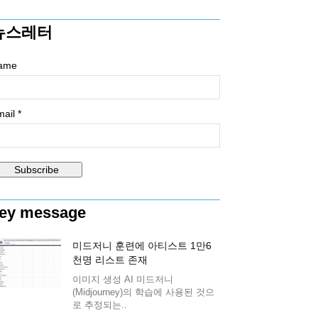
뉴스레터
ame
ail *
ey message
미드저니 훈련에 아티스트 1만6
천명 리스트 존재
이미지 생성 AI 미드저니
(Midjourney)의 학습에 사용된 것으
로 추정되는..