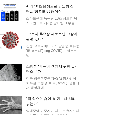
AI가 10초 음성으로 당뇨병 진
단…”정확도 86% 이상”
스마트폰에 녹음된 10초 정도의 목
소리만으로 제2형 당뇨병 여부를..
“코로나 후유증 세로토닌 고갈과
관련 있다”
신종 코로나바이러스 감염증 후유증
'롱 코로나'(Long COVID)가 세로토
닌..
소행성 ‘베누’에 생명체 위한 물·
탄소 존재
미국 항공우주국(NASA) 탐사선이
회수한 소행성 ‘베누(Bennu)’ 샘플에
서 생명체에..
“집 없으면 흡연, 비만보다 빨리
늙는다”
임대주택 거주자가 자가 소유자보다