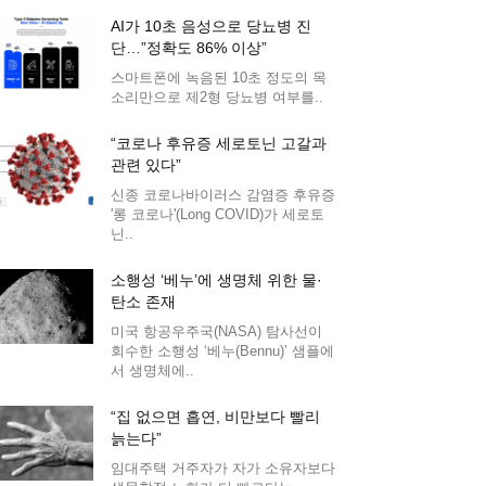
AI가 10초 음성으로 당뇨병 진
단…”정확도 86% 이상”
스마트폰에 녹음된 10초 정도의 목
소리만으로 제2형 당뇨병 여부를..
“코로나 후유증 세로토닌 고갈과
관련 있다”
신종 코로나바이러스 감염증 후유증
'롱 코로나'(Long COVID)가 세로토
닌..
소행성 ‘베누’에 생명체 위한 물·
탄소 존재
미국 항공우주국(NASA) 탐사선이
회수한 소행성 ‘베누(Bennu)’ 샘플에
서 생명체에..
“집 없으면 흡연, 비만보다 빨리
늙는다”
임대주택 거주자가 자가 소유자보다