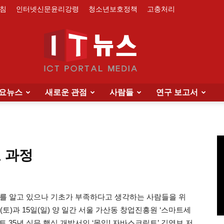
침
인터넷신문윤리강령
청소년보호정책
고충처리
요뉴스
새로운 관점
사람들
연구 보고서
IT
 과정
News
 알고 있으나 기초가 부족하다고 생각하는 사람들을 위
토)과 15일(일) 양 일간 서울 가산동 창업진흥원 ‘스마트세
 35년 실무 핵심 개발서인 ‘몰입! 자바스크립트’ 김영보 저