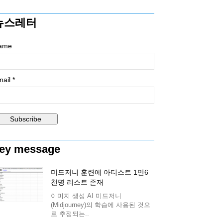
뉴스레터
ame
ail *
ey message
미드저니 훈련에 아티스트 1만6
천명 리스트 존재
이미지 생성 AI 미드저니
(Midjourney)의 학습에 사용된 것으
로 추정되는..