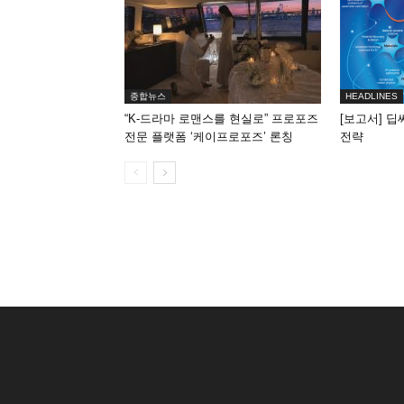
종합뉴스
HEADLINES
“K-드라마 로맨스를 현실로” 프로포즈
[보고서] 딥
전문 플랫폼 ‘케이프로포즈’ 론칭
전략