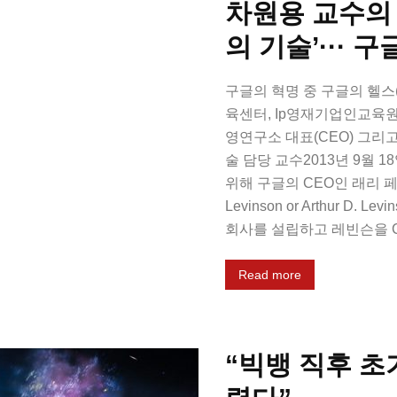
차원용 교수의 
의 기술’··· 구
구글의 혁명 중 구글의 헬스(
육센터, Ip영재기업인교육
영연구소 대표(CEO) 그
술 담당 교수2013년 9월 18
위해 구글의 CEO인 래리 페이지
Levinson or Arthur D.
회사를 설립하고 레빈슨을 C
Read more
“빅뱅 직후 초