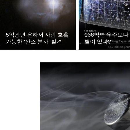
5억광년 은하서 사람 호흡
138억년 우주보다
가능한 ‘산소 분자’ 발견
별이 있다?