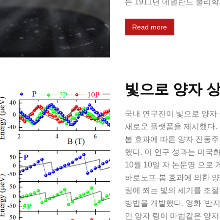
는 1911년 네덜란드 물리학
Read more
빛으로 양자 
국내 연구진이 빛으로 양자 
새로운 플랫폼을 제시했다. 
봄 효과에 따른 양자 진동주
했다. 이 연구 성과는 미국화학
10월 10일 자 논문명
으로 
하로노프-봄 효과에 의한 
링에 쬐는 빛의 세기를 조절
방법을 개발했다. 영화 '반
인 양자 링이 마법같은 양자