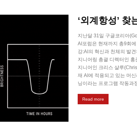
‘외계항성’ 찾
지난달 31일 구글코리아(Goo
AI포럼은 현재까지 총9회에
강:AI의 혁신과 천체의 발
지니어링 총괄 디렉터인 홍
지니어인 크리스 샬루(Chris
재 AI에 적용되고 있는 머
닝이라는 프로그램 작동과정
Read more