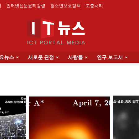
침
인터넷신문윤리강령
청소년보호정책
고충처리
요뉴스
새로운 관점
사람들
연구 보고서
IT
News