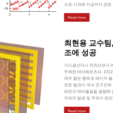
으로 시작해 지금까지 관련
Read more
최현용 교수팀
조에 성공
가시광선이나 적외선보다 파
무해한 테라헤르츠파. 1012
매우 짧은 펨토초 레이저 펄
로운 발견이 국내 연구진에 
래핀과 메타물질을 결합해 
자파의 발생 및 주파수 변조
Read more