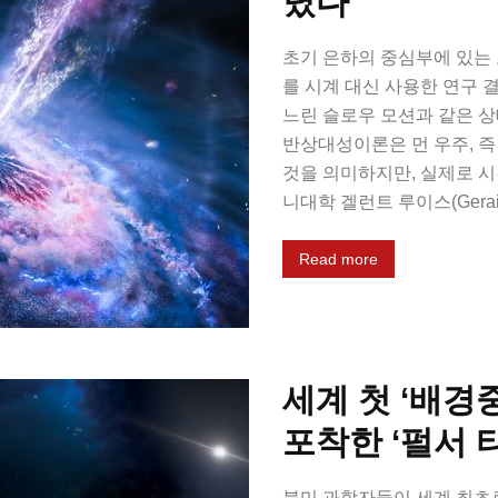
렸다”
초기 은하의 중심부에 있는 초
를 시계 대신 사용한 연구 
느린 슬로우 모션과 같은 
반상대성이론은 먼 우주, 즉
것을 의미하지만, 실제로 
니대학 겔런트 루이스(Gerain
Read more
세계 첫 ‘배경
포착한 ‘펄서 
북미 과학자들이 세계 최초로