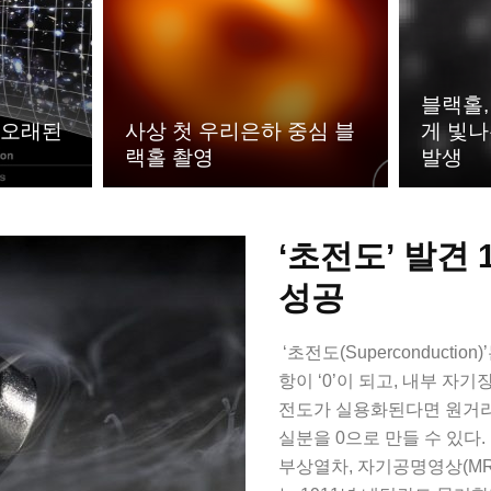
블랙홀,
 오래된
사상 첫 우리은하 중심 블
게 빛나
랙홀 촬영
발생
‘초전도’ 발견
성공
‘초전도(Superconducti
항이 ‘0’이 되고, 내부 자
전도가 실용화된다면 원거리
실분을 0으로 만들 수 있다.
부상열차, 자기공명영상(MRI