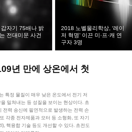
 갑자기 75배나 밝
2018 노벨물리학상, ‘레이
는 전대미문 사건
저 혁명’ 이끈 미·프·캐 연
구자 3명
 109년 만에 상온에서 첫
on)’는 특정 물질이 매우 낮은 온도에서 전기 저
기장을 밀쳐내는 등 성질을 보이는 현상이다. 초
 전력 송신에 필연적으로 발생하는 전력 손
 또 각종 전자제품과 모터 등 소형화, 또 자기
), 핵융합 기술 등도 개선할 수 있다. 초전도