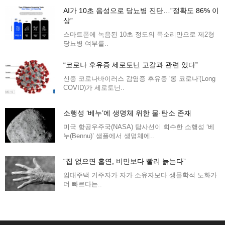
AI가 10초 음성으로 당뇨병 진단…”정확도 86% 이
상”
스마트폰에 녹음된 10초 정도의 목소리만으로 제2형
당뇨병 여부를..
“코로나 후유증 세로토닌 고갈과 관련 있다”
신종 코로나바이러스 감염증 후유증 '롱 코로나'(Long
COVID)가 세로토닌..
소행성 ‘베누’에 생명체 위한 물·탄소 존재
미국 항공우주국(NASA) 탐사선이 회수한 소행성 ‘베
누(Bennu)’ 샘플에서 생명체에..
“집 없으면 흡연, 비만보다 빨리 늙는다”
임대주택 거주자가 자가 소유자보다 생물학적 노화가
더 빠르다는..