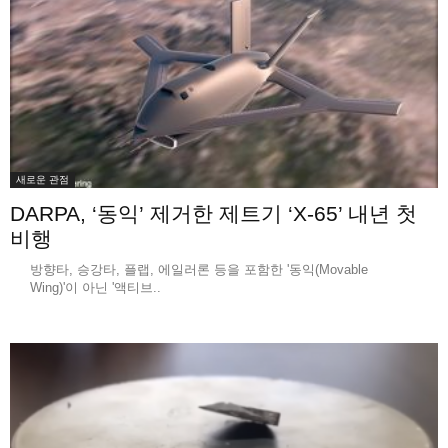
새로운 관점
DARPA, ‘동익’ 제거한 제트기 ‘X-65’ 내년 첫
비행
방향타, 승강타, 플랩, 에일러론 등을 포함한 '동익(Movable
Wing)'이 아닌 '액티브..