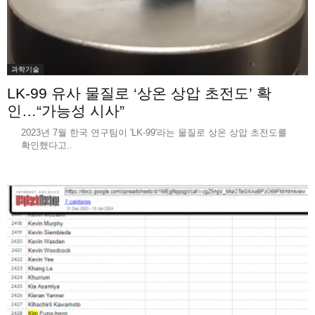
과학기술
LK-99 유사 물질로 ‘상온 상압 초전도’ 확
인…“가능성 시사”
2023년 7월 한국 연구팀이 'LK-99'라는 물질로 상온 상압 초전도를
확인했다고..