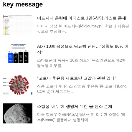
key message
미드저니 훈련에 아티스트 1만6천명 리스트 존재
이미지 생성 AI 미드저니(Midjourney)의 학습에 사용된
것으로 추정되는..
AI가 10초 음성으로 당뇨병 진단…”정확도 86% 이
상”
스마트폰에 녹음된 10초 정도의 목소리만으로 제2형
당뇨병 여부를..
“코로나 후유증 세로토닌 고갈과 관련 있다”
신종 코로나바이러스 감염증 후유증 '롱 코로나'(Long
COVID)가 세로토닌..
소행성 ‘베누’에 생명체 위한 물·탄소 존재
미국 항공우주국(NASA) 탐사선이 회수한 소행성 ‘베
누(Bennu)’ 샘플에서 생명체에..