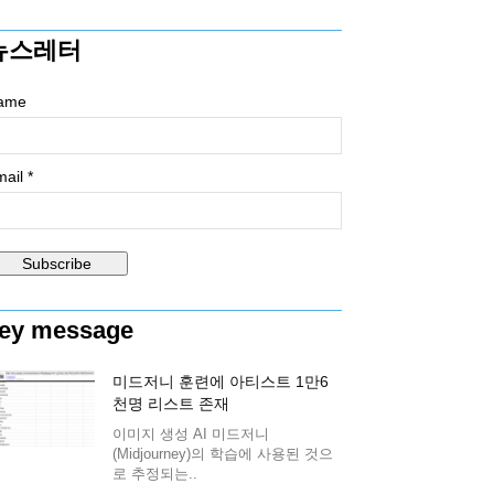
뉴스레터
ame
ail *
ey message
미드저니 훈련에 아티스트 1만6
천명 리스트 존재
이미지 생성 AI 미드저니
(Midjourney)의 학습에 사용된 것으
로 추정되는..