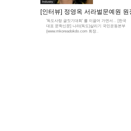
Industry
[인터뷰] 정영옥 서라벌문예원 원
'독도사랑 글짓기대회' 를 이끌어 가면서... [한국
대표 문학신문] 나라(독도)살리기 국민운동본부
(www.mkoreadokdo.com 회장..