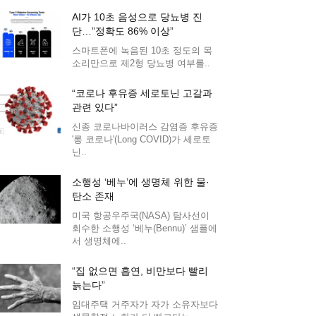
AI가 10초 음성으로 당뇨병 진
단…”정확도 86% 이상”
스마트폰에 녹음된 10초 정도의 목
소리만으로 제2형 당뇨병 여부를..
“코로나 후유증 세로토닌 고갈과
관련 있다”
신종 코로나바이러스 감염증 후유증
'롱 코로나'(Long COVID)가 세로토
닌..
소행성 ‘베누’에 생명체 위한 물·
탄소 존재
미국 항공우주국(NASA) 탐사선이
회수한 소행성 ‘베누(Bennu)’ 샘플에
서 생명체에..
“집 없으면 흡연, 비만보다 빨리
늙는다”
임대주택 거주자가 자가 소유자보다