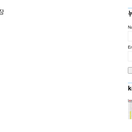
장
N
Em
k