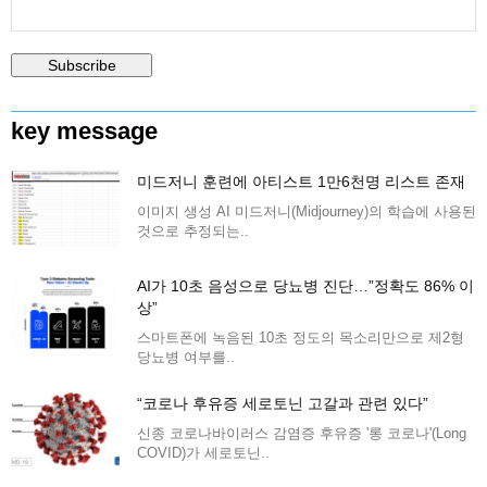
key message
미드저니 훈련에 아티스트 1만6천명 리스트 존재
이미지 생성 AI 미드저니(Midjourney)의 학습에 사용된
것으로 추정되는..
AI가 10초 음성으로 당뇨병 진단…”정확도 86% 이
상”
스마트폰에 녹음된 10초 정도의 목소리만으로 제2형
당뇨병 여부를..
“코로나 후유증 세로토닌 고갈과 관련 있다”
신종 코로나바이러스 감염증 후유증 '롱 코로나'(Long
COVID)가 세로토닌..