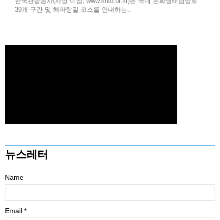
한국관광공사(사장 이참, www.knto.or.kr)는 국내 문화생태탐방로
39개 구간 및 해파랑길 코스를 안내하는..
뉴스레터
Name
Email *