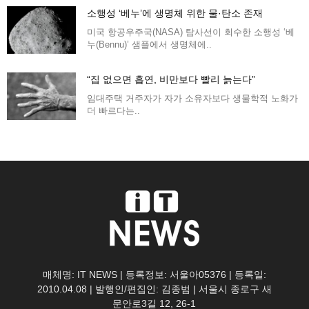
소행성 ‘베누’에 생명체 위한 물·탄소 존재
미국 항공우주국(NASA) 탐사선이 회수한 소행성 ‘베
누(Bennu)’ 샘플에서 생명체에..
“집 없으면 흡연, 비만보다 빨리 늙는다”
임대주택 거주자가 자가 소유자보다 생물학적 노화가
더 빠르다는..
매체명: IT NEWS | 등록정보: 서울아05376 | 등록일:
2010.04.08 | 발행인/편집인: 김종범 | 서울시 종로구 새
문안로3길 12, 26-1