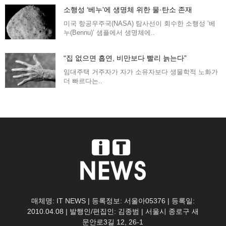
소행성 ‘베누’에 생명체 위한 물·탄소 존재
미국 항공우주국(NASA) 탐사선이 회수한 소행성 ‘베
누(Bennu)’ 샘플에서 생명체에..
“집 없으면 흡연, 비만보다 빨리 늙는다”
임대주택 거주자가 자가 소유자보다 생물학적 노화가
더 빠르다는..
매체명: IT NEWS | 등록정보: 서울아05376 | 등록일:
2010.04.08 | 발행인/편집인: 김종범 | 서울시 종로구 새
문안로3길 12, 26-1