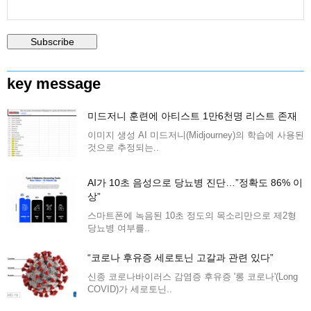
key message
미드저니 훈련에 아티스트 1만6천명 리스트 존재
이미지 생성 AI 미드저니(Midjourney)의 학습에 사용된
것으로 추정되는..
AI가 10초 음성으로 당뇨병 진단…”정확도 86% 이
상”
스마트폰에 녹음된 10초 정도의 목소리만으로 제2형
당뇨병 여부를..
“코로나 후유증 세로토닌 고갈과 관련 있다”
신종 코로나바이러스 감염증 후유증 '롱 코로나'(Long
COVID)가 세로토닌..