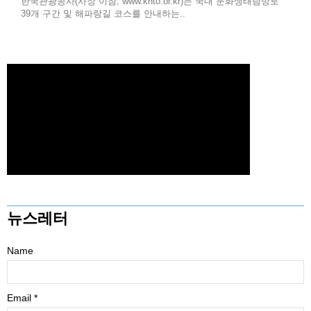
한국관광공사(사장 이참, www.knto.or.kr)는 국내 문화생태탐방로
39개 구간 및 해파랑길 코스를 안내하는..
뉴스레터
Name
Email *