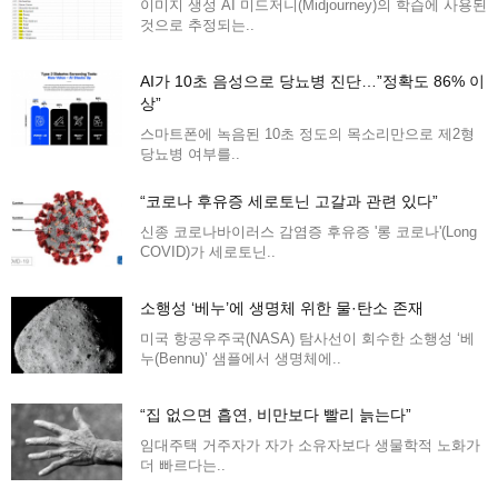
이미지 생성 AI 미드저니(Midjourney)의 학습에 사용된
것으로 추정되는..
AI가 10초 음성으로 당뇨병 진단…”정확도 86% 이
상”
스마트폰에 녹음된 10초 정도의 목소리만으로 제2형
당뇨병 여부를..
“코로나 후유증 세로토닌 고갈과 관련 있다”
신종 코로나바이러스 감염증 후유증 '롱 코로나'(Long
COVID)가 세로토닌..
소행성 ‘베누’에 생명체 위한 물·탄소 존재
미국 항공우주국(NASA) 탐사선이 회수한 소행성 ‘베
누(Bennu)’ 샘플에서 생명체에..
“집 없으면 흡연, 비만보다 빨리 늙는다”
임대주택 거주자가 자가 소유자보다 생물학적 노화가
더 빠르다는..