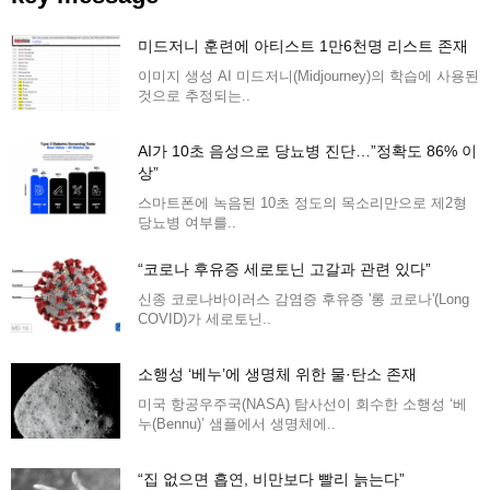
미드저니 훈련에 아티스트 1만6천명 리스트 존재
이미지 생성 AI 미드저니(Midjourney)의 학습에 사용된
것으로 추정되는..
AI가 10초 음성으로 당뇨병 진단…”정확도 86% 이
상”
스마트폰에 녹음된 10초 정도의 목소리만으로 제2형
당뇨병 여부를..
“코로나 후유증 세로토닌 고갈과 관련 있다”
신종 코로나바이러스 감염증 후유증 '롱 코로나'(Long
COVID)가 세로토닌..
소행성 ‘베누’에 생명체 위한 물·탄소 존재
미국 항공우주국(NASA) 탐사선이 회수한 소행성 ‘베
누(Bennu)’ 샘플에서 생명체에..
“집 없으면 흡연, 비만보다 빨리 늙는다”