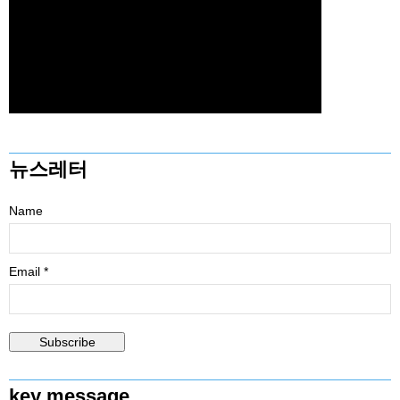
뉴스레터
Name
Email *
key message