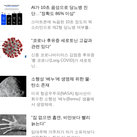
AI가 10초 음성으로 당뇨병 진
단…”정확도 86% 이상”
스마트폰에 녹음된 10초 정도의 목
소리만으로 제2형 당뇨병 여부를..
“코로나 후유증 세로토닌 고갈과
관련 있다”
신종 코로나바이러스 감염증 후유증
'롱 코로나'(Long COVID)가 세로토
닌..
소행성 ‘베누’에 생명체 위한 물·
탄소 존재
미국 항공우주국(NASA) 탐사선이
회수한 소행성 ‘베누(Bennu)’ 샘플에
서 생명체에..
“집 없으면 흡연, 비만보다 빨리
늙는다”
임대주택 거주자가 자가 소유자보다