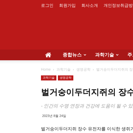
로그인
회원가입
회사소개
개인정보취급방
종합뉴스
과학기술
주
Home
과학기술
생명공학
벌거숭이두더지쥐의 장수
과학기술
생명공학
벌거숭이두더지쥐의 장수
- 인간의 수명 연장과 건강에 도움이 될 수 
2023년 8월 24일
벌거숭이두더지쥐 장수 유전자를 이식한 생쥐가 