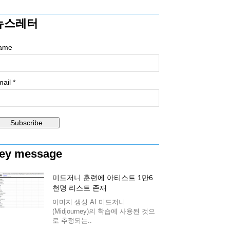
뉴스레터
ame
ail *
ey message
미드저니 훈련에 아티스트 1만6
천명 리스트 존재
이미지 생성 AI 미드저니
(Midjourney)의 학습에 사용된 것으
로 추정되는..