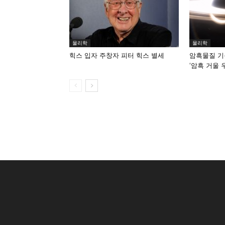
물리학
물리학
힉스 입자 주창자 피터 힉스 별세
암흑물질 기
‘암흑 거울 