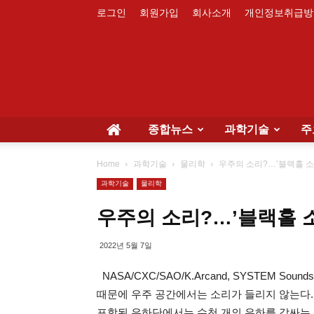
로그인
회원가입
회사소개
개인정보취급방
종합뉴스
과학기술
주
Home
과학기술
물리학
우주의 소리?…’블랙홀 소
과학기술
물리학
우주의 소리?…’블랙홀 소
2022년 5월 7일
NASA/CXC/SAO/K.Arcand, SYSTEM 
때문에 우주 공간에서는 소리가 들리지 않는다.
포함된 은하단에서는 수천 개의 은하를 감싸는 가