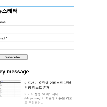
뉴스레터
ame
ail *
ey message
미드저니 훈련에 아티스트 1만6
천명 리스트 존재
이미지 생성 AI 미드저니
(Midjourney)의 학습에 사용된 것으
로 추정되는..