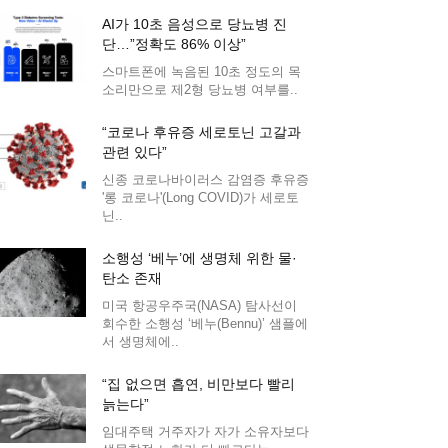
AI가 10초 음성으로 당뇨병 진
단…”정확도 86% 이상”
스마트폰에 녹음된 10초 정도의 목
소리만으로 제2형 당뇨병 여부를..
“코로나 후유증 세로토닌 고갈과
관련 있다”
신종 코로나바이러스 감염증 후유증
'롱 코로나'(Long COVID)가 세로토
닌..
소행성 ‘베누’에 생명체 위한 물·
탄소 존재
미국 항공우주국(NASA) 탐사선이
회수한 소행성 ‘베누(Bennu)’ 샘플에
서 생명체에..
“집 없으면 흡연, 비만보다 빨리
늙는다”
임대주택 거주자가 자가 소유자보다