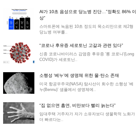
AI가 10초 음성으로 당뇨병 진단…”정확도 86% 이
상”
스마트폰에 녹음된 10초 정도의 목소리만으로 제2형
당뇨병 여부를..
“코로나 후유증 세로토닌 고갈과 관련 있다”
신종 코로나바이러스 감염증 후유증 '롱 코로나'(Long
COVID)가 세로토닌..
소행성 ‘베누’에 생명체 위한 물·탄소 존재
미국 항공우주국(NASA) 탐사선이 회수한 소행성 ‘베
누(Bennu)’ 샘플에서 생명체에..
“집 없으면 흡연, 비만보다 빨리 늙는다”
임대주택 거주자가 자가 소유자보다 생물학적 노화가
더 빠르다는..