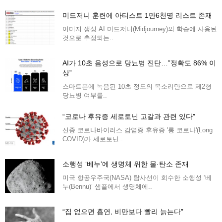
미드저니 훈련에 아티스트 1만6천명 리스트 존재
이미지 생성 AI 미드저니(Midjourney)의 학습에 사용된
것으로 추정되는..
AI가 10초 음성으로 당뇨병 진단…”정확도 86% 이
상”
스마트폰에 녹음된 10초 정도의 목소리만으로 제2형
당뇨병 여부를..
“코로나 후유증 세로토닌 고갈과 관련 있다”
신종 코로나바이러스 감염증 후유증 '롱 코로나'(Long
COVID)가 세로토닌..
소행성 ‘베누’에 생명체 위한 물·탄소 존재
미국 항공우주국(NASA) 탐사선이 회수한 소행성 ‘베
누(Bennu)’ 샘플에서 생명체에..
“집 없으면 흡연, 비만보다 빨리 늙는다”