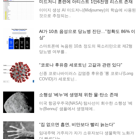
미드저니 훈련에 아티스트 1만6천명 리스트 존재
이미지 생성 AI 미드저니(Midjourney)의 학습에 사용된
것으로 추정되는..
AI가 10초 음성으로 당뇨병 진단…”정확도 86% 이
상”
스마트폰에 녹음된 10초 정도의 목소리만으로 제2형
당뇨병 여부를..
“코로나 후유증 세로토닌 고갈과 관련 있다”
신종 코로나바이러스 감염증 후유증 '롱 코로나'(Long
COVID)가 세로토닌..
소행성 ‘베누’에 생명체 위한 물·탄소 존재
미국 항공우주국(NASA) 탐사선이 회수한 소행성 ‘베
누(Bennu)’ 샘플에서 생명체에..
“집 없으면 흡연, 비만보다 빨리 늙는다”
임대주택 거주자가 자가 소유자보다 생물학적 노화가
더 빠르다는..