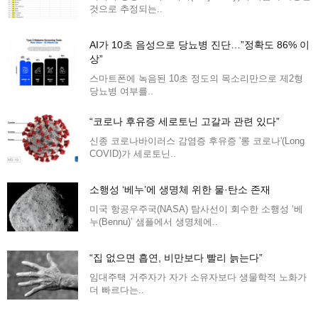
것으로 추정되는..
AI가 10초 음성으로 당뇨병 진단…”정확도 86% 이
상”
스마트폰에 녹음된 10초 정도의 목소리만으로 제2형
당뇨병 여부를..
“코로나 후유증 세로토닌 고갈과 관련 있다”
신종 코로나바이러스 감염증 후유증 '롱 코로나'(Long
COVID)가 세로토닌..
소행성 ‘베누’에 생명체 위한 물·탄소 존재
미국 항공우주국(NASA) 탐사선이 회수한 소행성 ‘베
누(Bennu)’ 샘플에서 생명체에..
“집 없으면 흡연, 비만보다 빨리 늙는다”
임대주택 거주자가 자가 소유자보다 생물학적 노화가
더 빠르다는..