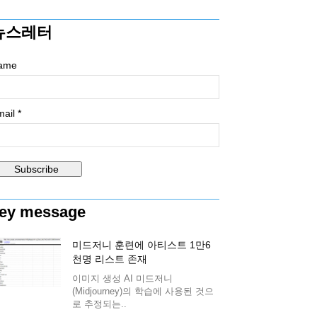
뉴스레터
ame
ail *
ey message
미드저니 훈련에 아티스트 1만6
천명 리스트 존재
이미지 생성 AI 미드저니
(Midjourney)의 학습에 사용된 것으
로 추정되는..