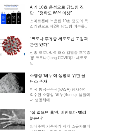
AI가 10초 음성으로 당뇨병 진
단…”정확도 86% 이상”
스마트폰에 녹음된 10초 정도의 목
소리만으로 제2형 당뇨병 여부를..
“코로나 후유증 세로토닌 고갈과
관련 있다”
신종 코로나바이러스 감염증 후유증
'롱 코로나'(Long COVID)가 세로토
닌..
소행성 ‘베누’에 생명체 위한 물·
탄소 존재
미국 항공우주국(NASA) 탐사선이
회수한 소행성 ‘베누(Bennu)’ 샘플에
서 생명체에..
“집 없으면 흡연, 비만보다 빨리
늙는다”
임대주택 거주자가 자가 소유자보다