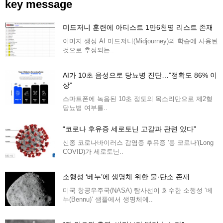
key message
미드저니 훈련에 아티스트 1만6천명 리스트 존재
이미지 생성 AI 미드저니(Midjourney)의 학습에 사용된
것으로 추정되는..
AI가 10초 음성으로 당뇨병 진단…”정확도 86% 이
상”
스마트폰에 녹음된 10초 정도의 목소리만으로 제2형
당뇨병 여부를..
“코로나 후유증 세로토닌 고갈과 관련 있다”
신종 코로나바이러스 감염증 후유증 '롱 코로나'(Long
COVID)가 세로토닌..
소행성 ‘베누’에 생명체 위한 물·탄소 존재
미국 항공우주국(NASA) 탐사선이 회수한 소행성 ‘베
누(Bennu)’ 샘플에서 생명체에..