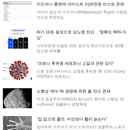
미드저니 훈련에 아티스트 1만6천명 리스트 존재
이미지 생성 AI 미드저니(Midjourney)의 학습에 사용된
것으로 추정되는..
AI가 10초 음성으로 당뇨병 진단…”정확도 86% 이
상”
스마트폰에 녹음된 10초 정도의 목소리만으로 제2형
당뇨병 여부를..
“코로나 후유증 세로토닌 고갈과 관련 있다”
신종 코로나바이러스 감염증 후유증 '롱 코로나'(Long
COVID)가 세로토닌..
소행성 ‘베누’에 생명체 위한 물·탄소 존재
미국 항공우주국(NASA) 탐사선이 회수한 소행성 ‘베
누(Bennu)’ 샘플에서 생명체에..
“집 없으면 흡연, 비만보다 빨리 늙는다”
임대주택 거주자가 자가 소유자보다 생물학적 노화가