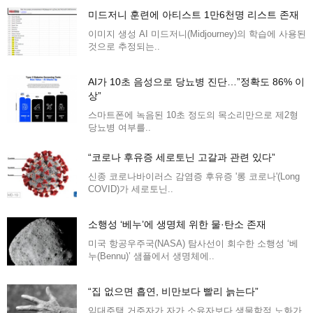
미드저니 훈련에 아티스트 1만6천명 리스트 존재
이미지 생성 AI 미드저니(Midjourney)의 학습에 사용된
것으로 추정되는..
AI가 10초 음성으로 당뇨병 진단…”정확도 86% 이
상”
스마트폰에 녹음된 10초 정도의 목소리만으로 제2형
당뇨병 여부를..
“코로나 후유증 세로토닌 고갈과 관련 있다”
신종 코로나바이러스 감염증 후유증 '롱 코로나'(Long
COVID)가 세로토닌..
소행성 ‘베누’에 생명체 위한 물·탄소 존재
미국 항공우주국(NASA) 탐사선이 회수한 소행성 ‘베
누(Bennu)’ 샘플에서 생명체에..
“집 없으면 흡연, 비만보다 빨리 늙는다”
임대주택 거주자가 자가 소유자보다 생물학적 노화가