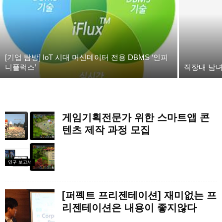
[기업 탐방] IoT 시대 머신데이터 전용 DBMS ‘인피
니플럭스’
직장내 남
게임기획전문가 위한 스마트앱 콘
텐츠 제작 과정 모집
연구 보고서
[퍼펙트 프리젠테이션] 재미없는 프
리젠테이션은 내용이 좋지않다